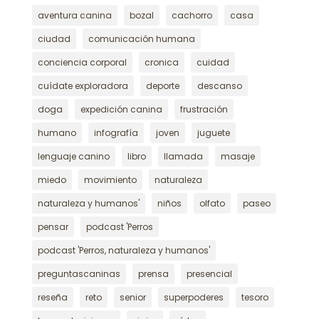
aventura canina
bozal
cachorro
casa
ciudad
comunicación humana
conciencia corporal
cronica
cuidad
cuídate exploradora
deporte
descanso
doga
expedición canina
frustración
humano
infografía
joven
juguete
lenguaje canino
libro
llamada
masaje
miedo
movimiento
naturaleza
naturaleza y humanos'
niños
olfato
paseo
pensar
podcast 'Perros
podcast 'Perros, naturaleza y humanos'
preguntascaninas
prensa
presencial
reseña
reto
senior
superpoderes
tesoro