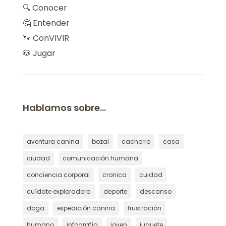
🔍 Conocer
🤔 Entender
🐾 ConVIVIR
🐶 Jugar
Hablamos sobre…
aventura canina
bozal
cachorro
casa
ciudad
comunicación humana
conciencia corporal
cronica
cuidad
cuídate exploradora
deporte
descanso
doga
expedición canina
frustración
humano
infografía
joven
juguete