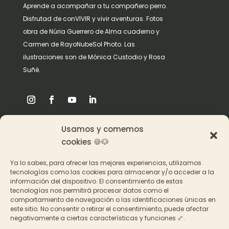
Aprende a acompañar a tu compañero perro.
Disfrutad de conVIVIR y vivir aventuras. Fotos
obra de Núria Guerrero de Alma cuaderno y
Carmen de RayoNubeSol Photo. Las
ilustraciones son de Mónica Custodio y Rosa
Suñè.
Usamos y comemos
Origen
cookies 🍪🐶
Pat en los medios
Ya lo sabes, para ofrecer las mejores experiencias, utilizamos
tecnologías como las cookies para almacenar y/o acceder a la
información del dispositivo. El consentimiento de estas
Acceder a los cursos
tecnologías nos permitirá procesar datos como el
comportamiento de navegación o las identificaciones únicas en
Contacto
este sitio. No consentir o retirar el consentimiento, puede afectar
negativamente a ciertas características y funciones 🦴.