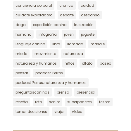
conciencia corporal
cronica
cuidad
cuídate exploradora
deporte
descanso
doga
expedición canina
frustración
humano
infografía
joven
juguete
lenguaje canino
libro
llamada
masaje
miedo
movimiento
naturaleza
naturaleza y humanos'
niños
olfato
paseo
pensar
podcast 'Perros
podcast 'Perros, naturaleza y humanos'
preguntascaninas
prensa
presencial
reseña
reto
senior
superpoderes
tesoro
tomar decisiones
viajar
vídeo