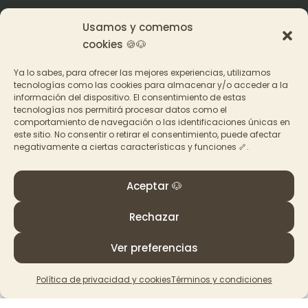
Usamos y comemos
Origen
cookies 🍪🐶
Pat en los medios
Ya lo sabes, para ofrecer las mejores experiencias, utilizamos
tecnologías como las cookies para almacenar y/o acceder a la
información del dispositivo. El consentimiento de estas
Acceder a los cursos
tecnologías nos permitirá procesar datos como el
comportamiento de navegación o las identificaciones únicas en
Contacto
este sitio. No consentir o retirar el consentimiento, puede afectar
negativamente a ciertas características y funciones 🦴.
Aceptar 🐶
Rechazar
© PAT Educadora Canina, Galicia
Términos y Condiciones
–
Política de privacidad y
Ver preferencias
cookies
Política de privacidad y cookies
Términos y condiciones
Made with
by
La Ruta Roja